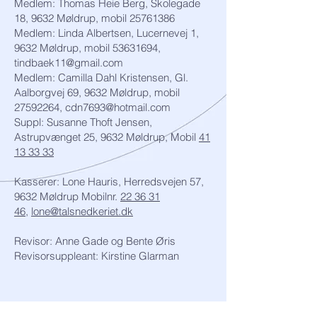
Medlem: Thomas Heie Berg, Skolegade
18, 9632 Møldrup, mobil
25761386
Medlem: Linda Albertsen, Lucernevej 1,
9632 Møldrup, mobil
53631694
,
tindbaek11@gmail.com
Medlem: Camilla Dahl Kristensen, Gl.
Aalborgvej 69, 9632 Møldrup, mobil
27592264
,
cdn7693@hotmail.com
Suppl: Susanne Thoft Jensen,
Astrupvænget 25, 9632 Møldrup, Mobil
41
13 33 33
Kasserer: Lone Hauris, Herredsvejen 57,
9632 Møldrup Mobilnr.
22 36 31
46
,
lone@talsnedkeriet.dk
Revisor: Anne Gade og Bente Øris
Revisorsuppleant: Kirstine Glarman