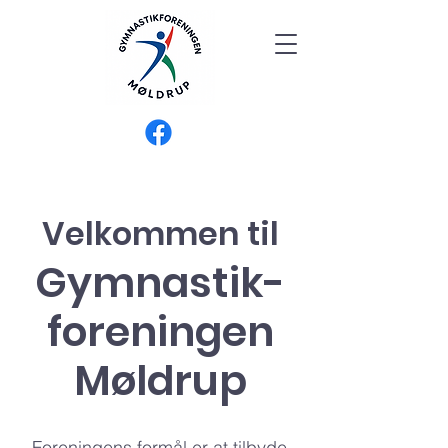
Velkommen til
Gymnastik-
foreningen
Møldrup
Foreningens formål er at tilbyde