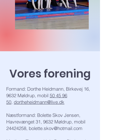
Vores forening
Formand: Dorthe Heidmann, Birkevej 16,
9632 Møldrup, mobil
50 45 96
50
,
dortheheidmann@live.dk
Næstformand: Bolette Skov Jensen,
Havrevænget 31, 9632 Møldrup, mobil
24424258
,
bolette.skov@hotmail.com